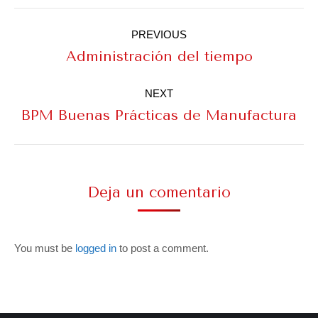
Project
navigation
PREVIOUS
Previous
Administración del tiempo
project:
NEXT
Next
BPM Buenas Prácticas de Manufactura
project:
Deja un comentario
You must be
logged in
to post a comment.